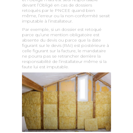
devant l’Obligé en cas de dossiers
retoqués par le PNCEE quand bien
même, l’erreur ou la non-conformité serait
imputable à l’installateur.
Par exemple, si un dossier est retoqué
parce qu’une mention obligatoire est
absente du devis ou parce que la date
figurant sur le devis (RAI) est postérieure à
celle figurant sur la facture, le mandataire
ne pourra pas se retrancher derrière la
responsabilité de l’installateur même si la
faute lui est imputable.