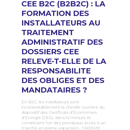
CEE B2C (B2B2C) : LA
FORMATION DES
INSTALLATEURS AU
TRAITEMENT
ADMINISTRATIF DES
DOSSIERS CEE
RELEVE-T-ELLE DE LA
RESPONSABILITE
DES OBLIGES ET DES
MANDATAIRES ?
En B2C, les installateurs sont
incontestablement la cheville ouvrière du
dispositif des Certificats d’Economies
d’Energie (CEE), dans la mesure ils
constituent l’un des principaux accès à un
marché en pleine expansion : l’ADEME