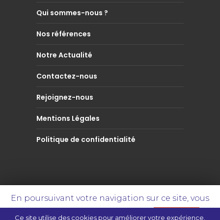
Qui sommes-nous ?
Nos références
Notre Actualité
Contactez-nous
Rejoignez-nous
Mentions Légales
Politique de confidentialité
En poursuivant votre navigation sur ce site, vous
© DEKKHA Consulting - Knowledge is Key
!
acceptez l’utilisation de cookies
ACCEPTER
Ce site utilise des cookies pour améliorer votre expérience.