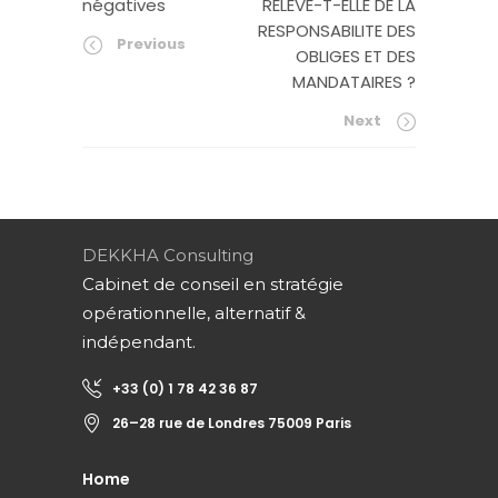
négatives
RELEVE-T-ELLE DE LA
RESPONSABILITE DES
Previous
OBLIGES ET DES
MANDATAIRES ?
Next
DEKKHA Consulting
Cabinet de conseil en stratégie
opérationnelle, alternatif &
indépendant.
+33 (0) 1 78 42 36 87
26–28 rue de Londres 75009 Paris
Home