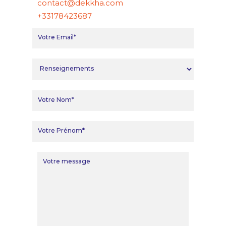
contact@dekkha.com
+33178423687