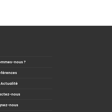
ommes-nous ?
éférences
 Actualité
actez-nous
gnez-nous