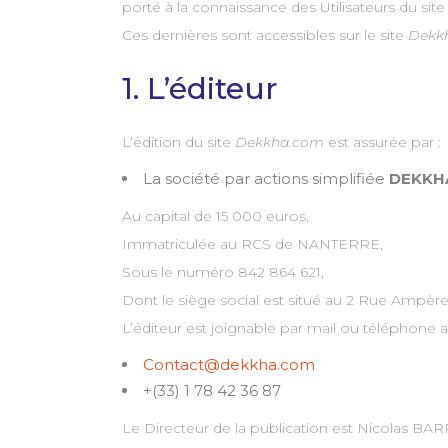
porté à la connaissance des Utilisateurs du sit
Ces dernières sont accessibles sur le site
Dekk
1. L’éditeur
L’édition du site
Dekkha.com
est assurée par :
La société par actions simplifiée
DEKKHA
Au capital de 15 000 euros,
Immatriculée au RCS de NANTERRE,
Sous le numéro 842 864 621,
Dont le siège social est situé au 2 Rue Ampè
L’éditeur est joignable par mail ou téléphone 
Contact@dekkha.com
+(33) 1 78 42 36 87
Le Directeur de la publication est Nicolas BA