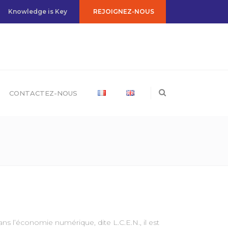
REJOIGNEZ-NOUS
Knowledge is Key
CONTACTEZ-NOUS
ns l’économie numérique, dite L.C.E.N., il est