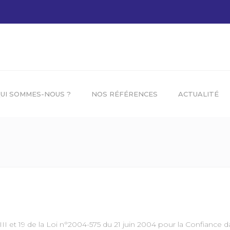
UI SOMMES-NOUS ?
NOS RÉFÉRENCES
ACTUALITÉ
I et 19 de la Loi n°2004-575 du 21 juin 2004 pour la Confiance da