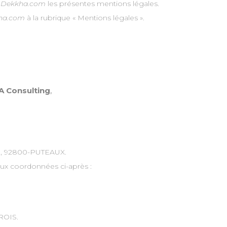
e
Dekkha.com
les présentes mentions légales.
ha.com
à la rubrique « Mentions légales ».
 Consulting
,
re, 92800-PUTEAUX.
aux coordonnées ci-après :
RROIS.