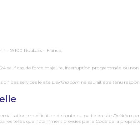
ann – 59100 Roubaix – France,
 24h/24 sauf cas de force majeure, interruption programmée ou no
ion des services le site
Dekkha.com
ne saurait être tenu respon
elle
ercialisation, modification de toute ou partie du site
Dekkha.co
iaires telles que notamment prévues par le Code de la propriété in