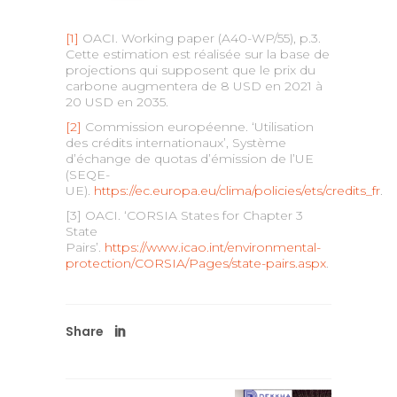
[1]
OACI. Working paper (A40-WP/55), p.3.
Cette estimation est réalisée sur la base de
projections qui supposent que le prix du
carbone augmentera de 8 USD en 2021 à
20 USD en 2035.
[2]
Commission européenne. ‘Utilisation
des crédits internationaux’, Système
d’échange de quotas d’émission de l’UE
(SEQE-
UE).
https://ec.europa.eu/clima/policies/ets/credits_fr
.
[3] OACI. ‘CORSIA States for Chapter 3
State
Pairs’.
https://www.icao.int/environmental-
protection/CORSIA/Pages/state-pairs.aspx
.
Share