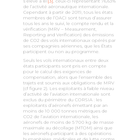
s’élève à 81
[3]
, ceux-ci représentant 76,63%
de l’activité aéronautique internationale.
Cependant à partir de 2019, tous les états
membres de l’OACI sont tenus d’assurer
tous les ans le suivi, le compte rendu et la
vérification (MRV – Measurement,
Reporting and Verification) des émissions
de CO2 des vols internationaux opérés par
ses compagnies aériennes, que les États
participent ou non au programme.
Seuls les vols internationaux entre deux
états participants sont pris en compte
pour le calcul des exigences de
compensation, alors que l’ensemble des
trajets est soumis aux obligations de MRV
(cf figure 2). Les exploitants à faible niveau
d’activité de l’aviation internationale sont
exclus du périmètre du CORSIA : les
exploitants d’aéronefs émettant par an
moins de 10 000 tonnes métriques de
CO2 de l’aviation internationale, les
aéronefs de moins de 5 700 kg de masse
maximale au décollage (MTOM) ainsi que
les aéronefs participant à des opérations
humanitaires, médicales et de lutte contre