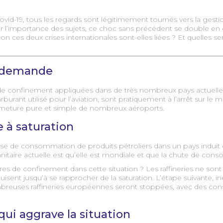
vid-19, tous les regards sont légitimement tournés vers la gestion
ser l’importance des sujets, ce choc sans précédent se double
 façon ces deux crises internationales sont-elles liées ? Et quell
la demande
de confinement appliquées dans de très nombreux pays actuelle
rburant utilisé pour l’aviation, sont pratiquement à l’arrêt sur l
 fermeture pure et simple de nombreux aéroports.
e à saturation
isse de consommation de produits pétroliers dans un pays induit 
sanitaire actuelle est qu’elle est mondiale et que la chute de co
res de confinement dans cette situation ? Les raffineries ne son
sent jusqu’à se rapprocher de la saturation. L’étape suivante, iné
nombreuses raffineries européennes seront stoppées, avec des c
qui aggrave la situation