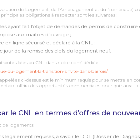
 Evolution du Logement, de l’Aménagement et du Numérique) cré
rincipales obligations à respecter sont les suivantes :
les ayant fait l’objet de demandes de permis de construir
’impose aux maîtres d’ouvrage ;
 en ligne sécurisé et déclaré à la CNIL ;
le jour de la remise des clefs du logement neuf.
ntraintes liées au CNL dans notre com’ dédiée :
e-du-logement-la-transition-sinvite-dans-barrois/
 rappelées ci-dessus est le minimum requis pour se mettre en c
ntaire offrira des opportunités commerciales pour qui saura – ra
par le CNL en termes d’offres de nouvea
rc de logements.
s légalement requises, à savoir le DDT (Dossier de Diagnosti