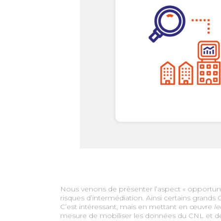
Nous venons de présenter l’aspect « opportunit
risques d’intermédiation. Ainsi certains gran
C’est intéressant, mais en mettant en œuvre
le
mesure de mobiliser les données du CNL et de p