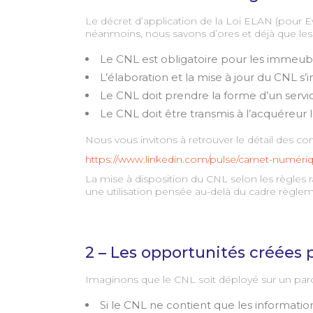
Le décret d’application de la Loi ELAN (pour
néanmoins, nous savons d’ores et déjà que les p
Le CNL est obligatoire pour les immeub
L’élaboration et la mise à jour du CNL s
Le CNL doit prendre la forme d’un service
Le CNL doit être transmis à l’acquéreur 
Nous vous invitons à retrouver le détail des co
https://www.linkedin.com/pulse/carnet-numériqu
La mise à disposition du CNL selon les règles
une utilisation pensée au-delà du cadre règleme
2 – Les opportunités créées 
Imaginons que le CNL soit déployé sur un pa
Si le CNL ne contient que les information