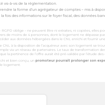
ité vis-à-vis de la réglementation.
, prendre la forme d’un agrégateur de comptes – mis à disposi
la fois des informations sur le foyer fiscal, des données b
GPD oblige – ne peuvent être ni extraites, ni copiées, elles p
 foyers de moins de 4 personnes, dont le logement ne dépasse p
ccéder aux données hébergées dans le CNL enrichi et fournir un
 le CNL à la disposition de l’acquéreur avec son logement se tro
xemple via un réseau de partenaires. Le taux de transformation d
que la pertinence de l’offre aurait été pré-validée par l’étude d
ichi et bien conçu, un
promoteur pourrait prolonger son expér
 le logement.