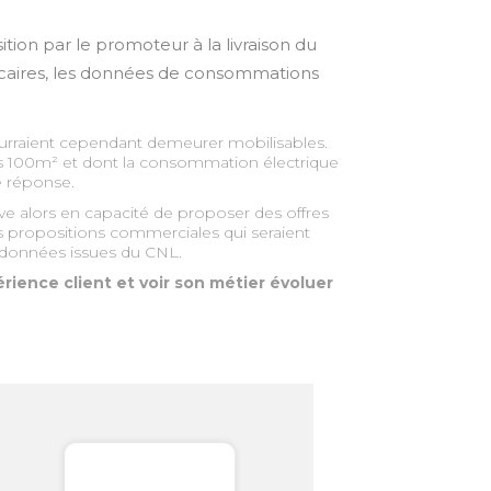
tion par le promoteur à la livraison du
ancaires, les données de consommations
ourraient cependant demeurer mobilisables.
as 100m² et dont la consommation électrique
e réponse.
uve alors en capacité de proposer des offres
es propositions commerciales qui seraient
es données issues du CNL.
ience client et voir son métier évoluer