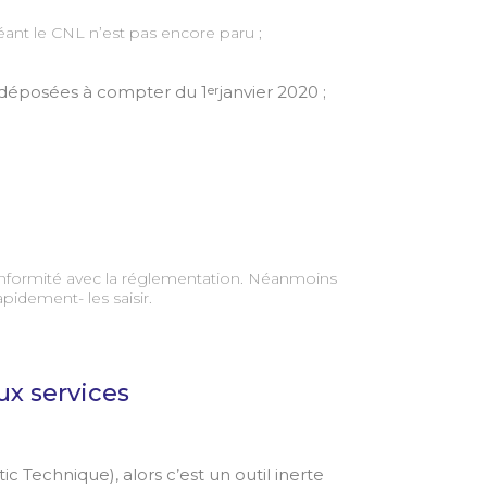
ant le CNL n’est pas encore paru ;
e déposées à compter du 1
janvier 2020 ;
er
onformité avec la réglementation. Néanmoins
pidement- les saisir.
ux services
c Technique), alors c’est un outil inerte