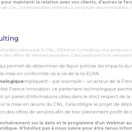
 pour maintenir la relation avec vos clients, d’autres le 
n de CNL continuera bien entendu à construire des immeubles, ma
ulting
ortunités créées par le CNL, DEKKHA Consulting vous propose d
n des offres de services associées. Cela passe par trois axes prin
qui permet de déterminer de façon précise les impacts du CN
la mise en conformité vis-à-vis de la loi ELAN
hnologique
impliquant – par exemple – un acteur de la Fren
abelisé France Innovation, ce partenaire technologique perm
 un panel d’informations utiles dans le strict respect de l
ur la mise en œuvre du CNL. Cela intègre le projet de dépl
tion des offres de services afin de tirer pleinement profit d
ochainement sur la date et le programme d’un Webinar a
uridique. N’hésitez pas à nous suivre pour être tenus infor