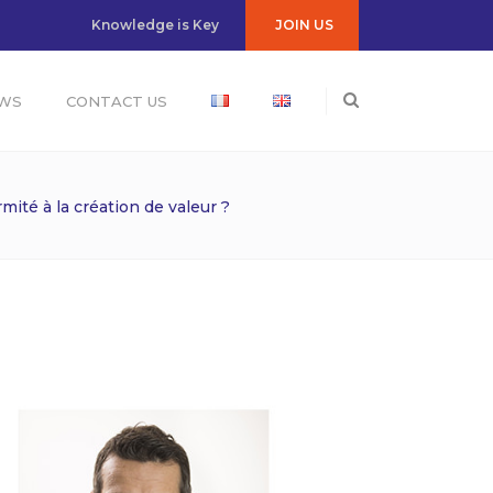
JOIN US
Knowledge is Key
WS
CONTACT US
té à la création de valeur ?